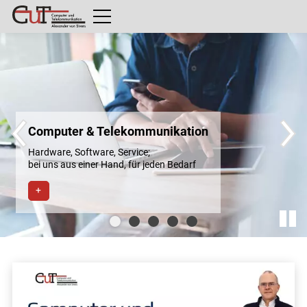
r & Telekommunikation
Software, Service;
das innovat
s einer Hand, für jeden Bedarf
& Service
+