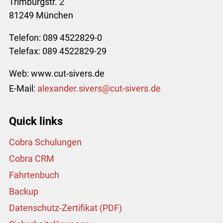
Trimburgstr. 2
81249 München
Telefon: 089 4522829-0
Telefax: 089 4522829-29
Web: www.cut-sivers.de
E-Mail:
l
x
nd
r
s
v
rs
c
t-s
v
rs
d
Quick links
Cobra Schulungen
Cobra CRM
Fahrtenbuch
Backup
Datenschutz-Zertifikat (PDF)